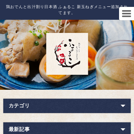
鶏おでんと出汁割り日本酒 ふぁるこ 新玉ねぎメニュー追加され
てます。
カテゴリ
最新記事