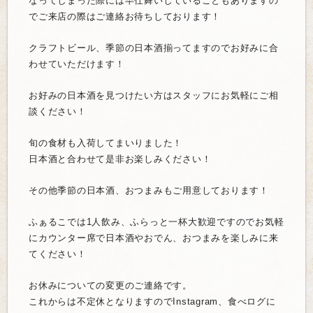
なってし
まった際には早仕舞いしていることもありますの
でご来店の際はご
連絡お待ちしております！
クラフトビール、季節の日本酒揃ってますのでお好みに合
わせてい
ただけます！
お好みの日本酒を見つけたい方はスタッフにお気軽にご相
談くださ
い！
旬の食材も入荷してまいりました！
日本酒と合わせて是非お楽しみください！
その他季節の日本酒、おつまみもご用意しております！
ふぁるこでは1人飲み、ふらっと一杯大歓迎ですのでお気軽
にカウ
ンター席で日本酒やおでん、おつまみを楽しみに来
てください！
お休みについての変更のご連絡です。
これからは不定休となりますのでInstagram、食べログに