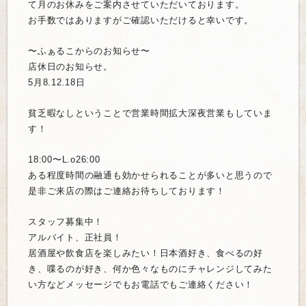
て月のお休みをご案内させていただいております。
お手数ではありますがご確認いただけると幸いです。
〜ふぁるこからのお知らせ〜
店休日のお知らせ。
5月8.12.18日
貧乏暇なしということで営業時間拡大深夜営業もしていま
す！
18:00〜L.o26:00
ある程度時間の融通も効かせられることが多いと思うので
是非ご来
店の際はご連絡お待ちしております！
スタッフ募集中！
アルバイト、正社員！
居酒屋や飲食店を楽しみたい！日本酒好き、食べるの好
き、喋るの
が好き、何か色々なものにチャレンジしてみた
い方などメッセージ
でもお電話でもご連絡ください！