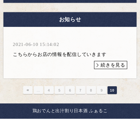
お知らせ
2021-06-10 15:14:02
こちらからお店の情報を配信していきます
続きを見る
«
…
4
5
6
7
8
9
10
鶏おでんと出汁割り日本酒 ふぁるこ