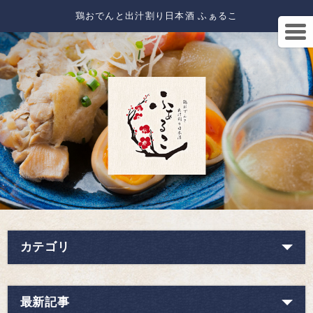
鶏おでんと出汁割り日本酒 ふぁるこ
カテゴリ
最新記事