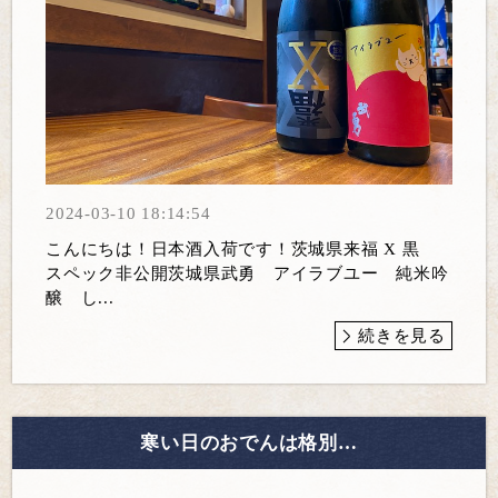
2024-03-10 18:14:54
こんにちは！日本酒入荷です！茨城県来福 X 黒
スペック非公開茨城県武勇 アイラブユー 純米吟
醸 し...
続きを見る
寒い日のおでんは格別…