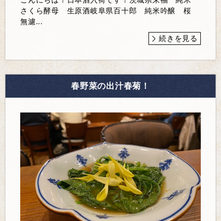
こんにちは！日本酒入荷です！茨城県来福 純米
さくら酵母 生原酒岐阜県百十郎 純米吟醸 桜
無濾...
続きを見る
春野菜の出汁春菊！