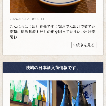
2024-03-12 18:06:11
こんにちは！出汁春菊です！鶏おでん出汁で茹でた
春菊に徳島県産すだちの皮を削って香りいい出汁春
菊お...
続きを見る
茨城の日本酒入荷情報です。